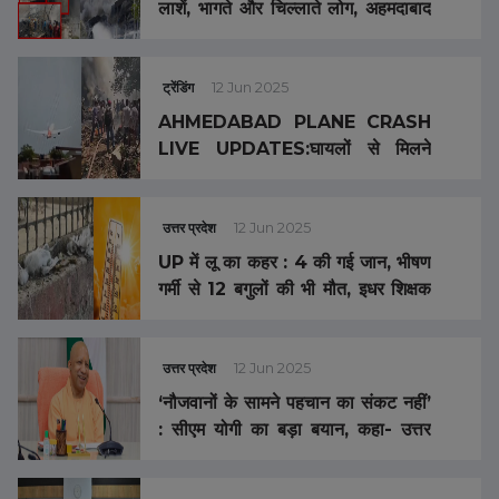
लाशें, भागते और चिल्लाते लोग, अहमदाबाद
प्लेन क्रैश में अबतक 100 से ज्यादा शव
मिले, देखें दिला दहला देने वाली तस्वीरें और
वीडियो
ट्रेंडिंग
12 Jun 2025
AHMEDABAD PLANE CRASH
LIVE UPDATES:घायलों से मिलने
अस्पताल पहुंचे गुजरात के सीएम भूपेंद्र
पटेल, अबतक 133 शव बरामद
उत्तर प्रदेश
12 Jun 2025
UP में लू का कहर : 4 की गई जान, भीषण
गर्मी से 12 बगुलों की भी मौत, इधर शिक्षक
संघ ने की स्कूलों की छुट्टियां बढ़ाने की
मांग
उत्तर प्रदेश
12 Jun 2025
‘नौजवानों के सामने पहचान का संकट नहीं’
: सीएम योगी का बड़ा बयान, कहा- उत्तर
प्रदेश बीमारू राज्य से भारत का ग्रोथ इंजन
बनी