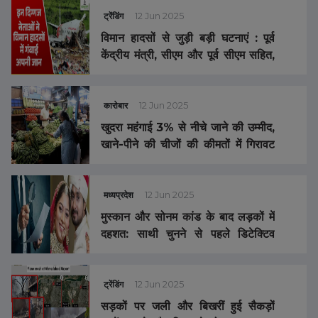
ट्रेंडिंग
12 Jun 2025
विमान हादसों से जुड़ी बड़ी घटनाएं : पूर्व
केंद्रीय मंत्री, सीएम और पूर्व सीएम सहित,
इन दिग्गजों ने विमान हादसे में गंवाई अपनी
जान …
कारोबार
12 Jun 2025
खुदरा महंगाई 3% से नीचे जाने की उम्मीद,
खाने-पीने की चीजों की कीमतों में गिरावट
का असर…
मध्यप्रदेश
12 Jun 2025
मुस्कान और सोनम कांड के बाद लड़कों में
दहशत: साथी चुनने से पहले डिटेक्टिव
एजेंसी ले रहे सहारा, इस तरह की निकलवाई
जा रही जानकारी
ट्रेंडिंग
12 Jun 2025
सड़कों पर जली और बिखरीं हुई सैकड़ों