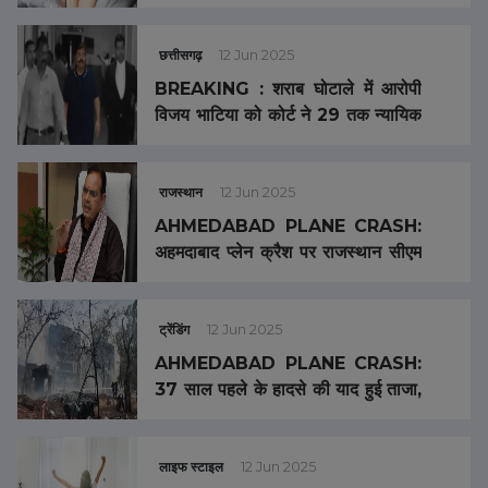
समस्या होगी दूर …
छत्तीसगढ़
12 Jun 2025
BREAKING : शराब घोटाले में आरोपी
विजय भाटिया को कोर्ट ने 29 तक न्यायिक
रिमांड पर भेजा
राजस्थान
12 Jun 2025
AHMEDABAD PLANE CRASH:
अहमदाबाद प्लेन क्रैश पर राजस्थान सीएम
भजनलाल शर्मा ने जताया दुख, X पर पोस्ट
कर कही ये बात
ट्रेंडिंग
12 Jun 2025
AHMEDABAD PLANE CRASH:
37 साल पहले के हादसे की याद हुई ताजा,
तब इंडियन एयरलाइंस विमान दुर्घटना में
133 लोगों की गई थी जान
लाइफ स्टाइल
12 Jun 2025