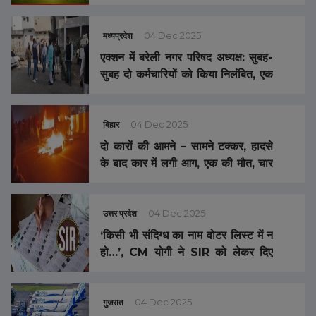
पर सियासी टकराव… बिजली बैठी, अंधेरा
कायम… CRPF भर्ती प्रक्रिया पर सवाल
मध्यप्रदेश
04 Dec 2025
एक्शन में बरेली नगर परिषद अध्यक्ष: सुबह-
सुबह दो कर्मचारियों को किया निलंबित, एक
को नोटिस
बिहार
04 Dec 2025
दो कारों की आमने – सामने टक्कर, हादसे
के बाद कार में लगी आग, एक की मौत, चार
लोगों का चल रहा इलाज, गाड़ी जलकर हुई
राख
उत्तर प्रदेश
04 Dec 2025
‘किसी भी संदिग्ध का नाम वोटर लिस्ट में न
हो…’, CM योगी ने SIR को लेकर दिए
कड़े निर्देश, कहा- पुराने वोटर का नाम
कटना नहीं चाहिए
गुजरात
04 Dec 2025