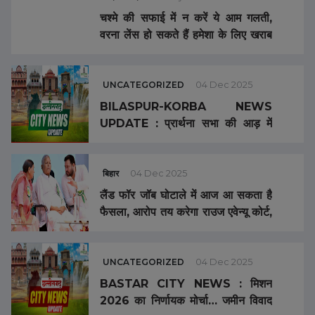
चश्मे की सफाई में न करें ये आम गलती,
वरना लेंस हो सकते हैं हमेशा के लिए खराब
…
UNCATEGORIZED
04 Dec 2025
BILASPUR-KORBA NEWS
UPDATE : प्रार्थना सभा की आड़ में
धर्मांतरण का आरोप… नवविवाहिता ने की
आत्महत्या… थोक व्यापारी से 107 क्विंटल
अवैध धान जब्त…
बिहार
04 Dec 2025
लैंड फॉर जॉब घोटाले में आज आ सकता है
फैसला, आरोप तय करेगा राउज एवेन्यू कोर्ट,
लालू परिवार को मिलेगी राहत या बढ़ेगी
टेंशन?
UNCATEGORIZED
04 Dec 2025
BASTAR CITY NEWS : मिशन
2026 का निर्णायक मोर्चा… जमीन विवाद