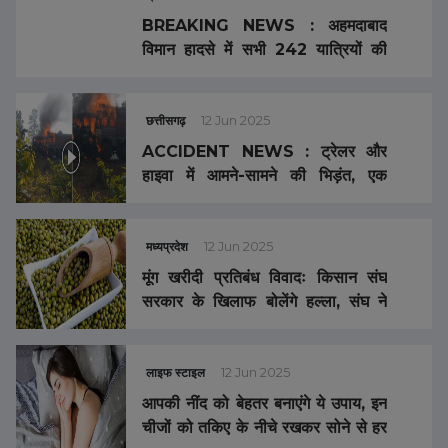
BREAKING NEWS : अहमदाबाद
विमान हादसे में सभी 242 यात्रियों की
मौत ! गुजरात सरकार ने मृतकों के परिजनों
से की ये खास अपील
छत्तीसगढ़
12 Jun 2025
ACCIDENT NEWS : ट्रेलर और
हाइवा में आमने-सामने की भिड़ंत, एक
चालक की जिंदा जलकर मौत, दूसरा गंभीर
मध्यप्रदेश
12 Jun 2025
मूंग खरीदी प्रतिबंध विवादः किसान संघ
सरकार के खिलाफ बोलेंगे हल्ला, संघ ने
उठाया सवाल- केंद्र राजी तो राज्य सरकार
को किस बात का ऐतराज
लाइफ स्टाइल
12 Jun 2025
आपकी नींद को बेहतर बनाएंगे ये उपाय, इन
चीजों को तकिए के नीचे रखकर सोने से हर