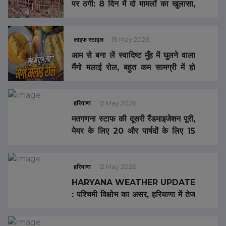
पर ठगी: 8 दिन में दो मामलों का खुलासा,
कलेक्टर की अपील- सिर्फ
SHRIOMKARESHWAR.ORG
वैधानिक वेबसाइट से ही लें पास
लाइफ स्टाइल
19 May 2026
आम से बना लें स्वादिष्ट मुँह में घुलने वाला
मैंगो मलाई रोल, बहुत कम सामग्री में हो
जाती है तैयार …
हरियाणा
12 May 2026
मतगणना स्टाफ की दूसरी रैंडमाइजेशन पूरी,
मेयर के लिए 20 और पार्षदों के लिए 15
टेबल तय
हरियाणा
12 May 2026
HARYANA WEATHER UPDATE
: पश्चिमी विक्षोभ का असर, हरियाणा में तेज
आंधी-बारिश का अलर्ट, तापमान 8 डिग्री
गिरा