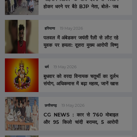
होकर धरने पर बैठे BJP नेता, बोले- जब
हमारी सुनवाई नहीं हो रही…
हरियाणा
19 May 2026
पलवल में अंबेडकर जयंती रैली से लौट रहे
युवक पर हमला: दूसरा मुख्य आरोपी विष्णु
गिरफ्तार, भेजा जेल
धर्म
19 May 2026
बुधवार को वरदा विनायक चतुर्थी का दुर्लभ
संयोग, अधिकमास में बढ़ा महत्व, जानें खास
उपाय और व्रत का फल …
छत्तीसगढ़
19 May 2026
CG NEWS : कार से 760 मोबाइल
और 95 किलो चांदी बरामद, 5 आरोपी
गिरफ्तार