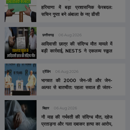
हरियाणा में बड़ा प्रशासनिक फेरबदल:
सचिन गुप्ता बने अंबाला के नए डीसी
छत्तीसगढ़
06 Aug 2026
आदिवासी छात्र की संदिग्ध मौत मामले में
बड़ी कार्रवाई, NESTS ने एकलव्य स्कूल
के प्राचार्य को किया निलंबित
ट्रेंडिंग
06 Aug 2026
भागवत की 2000 जेन-जी और जेन-
अल्फा से बातचीत: पहला सवाल ही जंतर-
मंतर प्रदर्शन पर हुआ, भागवत बोले- उनकी
वजह वाजिब थी
बिहार
06 Aug 2026
नौ माह की गर्भवती की संदिग्ध मौत, दहेज
प्रताड़ना और गला दबाकर हत्या का आरोप,