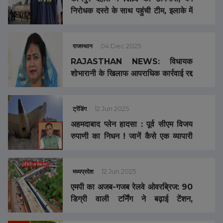
निरोधक दस्ते के साथ पहुंची टीम, इलाके में
मची खलबली
राजस्थान
04 Dec 2025
RAJASTHAN NEWS: विधायक
शोभारानी के खिलाफ आपराधिक कार्रवाई रद्द
ट्रेंडिंग
12 Jun 2025
अहमदाबाद प्लेन हादसा : पूर्व सीएम विजय
रुपाणी का निधन ! जानें कैसे एक व्यापारी
का बेटा बना मुख्यमंत्री? पढ़ें विजय रूपाणी
की जीवनी
मध्यप्रदेश
12 Jun 2025
एमपी का अजब-गजब रेलवे ओवरब्रिज: 90
डिग्री वाली टर्निंग ने बढ़ाई टेंशन,
एक्ससीडेंट का गढ़ न बन जाये ये ROB