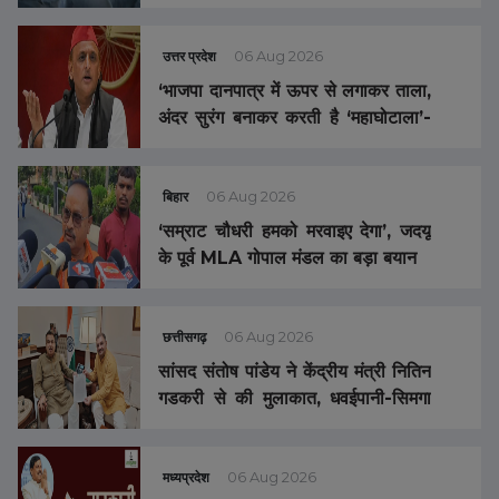
FIR दर्ज
उत्तर प्रदेश
06 Aug 2026
‘भाजपा दानपात्र में ऊपर से लगाकर ताला,
अंदर सुरंग बनाकर करती है ‘महाघोटाला’-
अखिलेश यादव
बिहार
06 Aug 2026
‘सम्राट चौधरी हमको मरवाइए देगा’, जदयू
के पूर्व MLA गोपाल मंडल का बड़ा बयान
छत्तीसगढ़
06 Aug 2026
सांसद संतोष पांडेय ने केंद्रीय मंत्री नितिन
गडकरी से की मुलाकात, धवईपानी-सिमगा
फोरलेन और खैरागढ़-कवर्धा सड़क
चौड़ीकरण की मांग
मध्यप्रदेश
06 Aug 2026