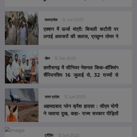
संचालक और एक छात्र पर लगा हत्या का
आरोप
मध्यप्रदेश
12 Jun 2025
एक्शन में ऊर्जा मंत्री: बिजली कटौती पर
लगाई अफसरों की क्लास, प्रद्युम्न तोमर ने
पार्क के बाहर लगाया झाड़ू
खेल
12 Jun 2025
छत्तीसगढ़ में सीनियर नेशनल किक-बॉक्सिंग
चैंपियनशिप 16 जुलाई से, 32 राज्यों से
1300 खिलाड़ी होंगे शामिल
उत्तर प्रदेश
12 Jun 2025
अहमदाबाद प्लेन क्रैश हादसा : सीएम योगी
ने जताया दुख, कहा- राज्य सरकार पीड़ितों
के साथ
ट्रेंडिंग
12 Jun 2025