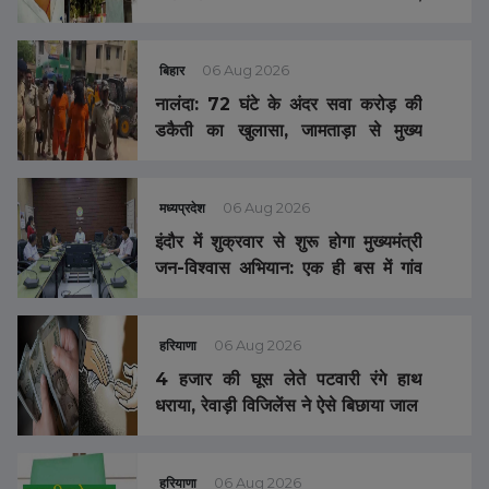
पुलिस जांच पर उठे गंभीर सवाल
बिहार
06 Aug 2026
नालंदा: 72 घंटे के अंदर सवा करोड़ की
डकैती का खुलासा, जामताड़ा से मुख्य
सरगना समेत 4 गिरफ्तार
मध्यप्रदेश
06 Aug 2026
इंदौर में शुक्रवार से शुरू होगा मुख्यमंत्री
जन-विश्वास अभियान: एक ही बस में गांव
पहुंचेंगे संभागायुक्त, कलेक्टर और सभी
अफसर ,अंबा चंदन से होगी शुरुआत
हरियाणा
06 Aug 2026
4 हजार की घूस लेते पटवारी रंगे हाथ
धराया, रेवाड़ी विजिलेंस ने ऐसे बिछाया जाल
हरियाणा
06 Aug 2026