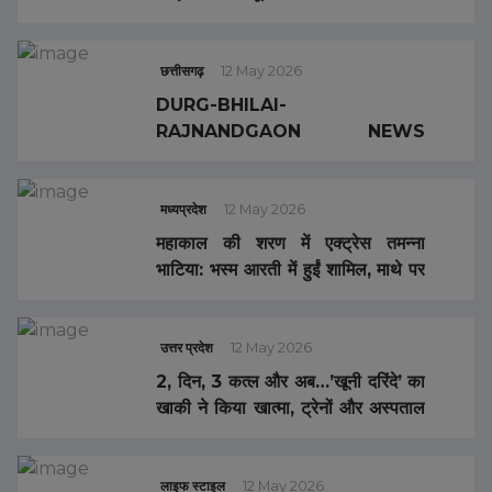
भाग रहा था, पुलिस ने एनकाउंटर में मारा
छत्तीसगढ़
12 May 2026
DURG-BHILAI-
RAJNANDGAON NEWS
UPDATE : CHATGPT से IPL की
फर्जी टिकट बनाई, 4 गिरफ्तार… बड़े भाई
की हत्या का आरोपी गिरफ्तार… बुजुर्ग ने
मध्यप्रदेश
12 May 2026
फांसी लगाकर की आत्महत्या… ग्राम
महाकाल की शरण में एक्ट्रेस तमन्ना
पंचायत सचिव को हटाने की मांग
भाटिया: भस्म आरती में हुईं शामिल, माथे पर
त्रिपुंड लगाकर भक्ति में दिखी लीन
उत्तर प्रदेश
12 May 2026
2, दिन, 3 कत्ल और अब…’खूनी दरिंदे’ का
खाकी ने किया खात्मा, ट्रेनों और अस्पताल
में 3 लोगों को सुला चुका था मौत की नींद
लाइफ स्टाइल
12 May 2026