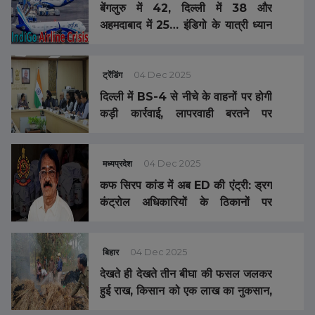
बेंगलुरु में 42, दिल्ली में 38 और
अहमदाबाद में 25… इंडिगो के यात्री ध्यान
दें, आज भी धड़ाधड़ कैंसल हो रहीं फ्लाइट्स,
अबतक देश के 8 एयरपोर्ट्स पर INDIGO
AIRLINES की 100 से ज्यादा फ्लाइट्स
ट्रेंडिंग
04 Dec 2025
कैंसिल
दिल्ली में BS-4 से नीचे के वाहनों पर होगी
कड़ी कार्रवाई, लापरवाही बरतने पर
अधिकारियों की खैर नहीं, मिस्ट स्प्रे
इंस्टॉलेशन बढ़ाया जाएगा
मध्यप्रदेश
04 Dec 2025
कफ सिरप कांड में अब ED की एंट्री: ड्रग
कंट्रोल अधिकारियों के ठिकानों पर
RAID, चेन्नई की श्रीसन फार्मा के मालिक
की 2 करोड़ की प्रॉपर्टी कुर्क
बिहार
04 Dec 2025
देखते ही देखते तीन बीघा की फसल जलकर
हुई राख, किसान को एक लाख का नुकसान,
प्रशासन से की मुआवजा की मांग