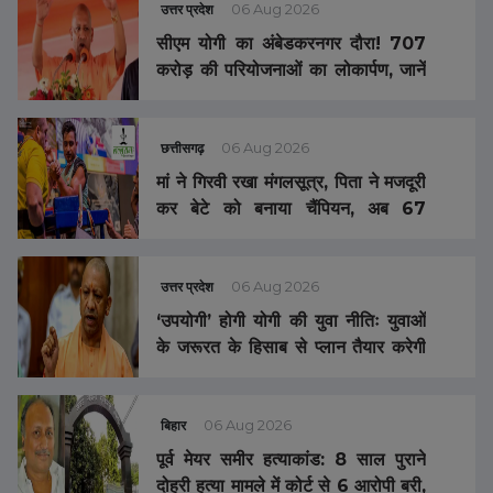
उत्तर प्रदेश
06 Aug 2026
सीएम योगी का अंबेडकरनगर दौरा! 707
करोड़ की परियोजनाओं का लोकार्पण, जानें
पूरा मास्टर प्लान
छत्तीसगढ़
06 Aug 2026
मां ने गिरवी रखा मंगलसूत्र, पिता ने मजदूरी
कर बेटे को बनाया चैंपियन, अब 67
इंटरनेशनल मेडल जीतने वाला खिलाड़ी
बोला- इस बार भी ‘शहीद राजीव पांडे
पुरस्कार’ और नौकरी नहीं मिली तो नीलाम
उत्तर प्रदेश
06 Aug 2026
कर दूंगा मेडल
‘उपयोगी’ होगी योगी की युवा नीतिः युवाओं
के जरूरत के हिसाब से प्लान तैयार करेगी
सरकार, विशेषज्ञों का स्वतंत्र युवा आयोग
बनाने पर भी विचार
बिहार
06 Aug 2026
पूर्व मेयर समीर हत्याकांड: 8 साल पुराने
दोहरी हत्या मामले में कोर्ट से 6 आरोपी बरी,