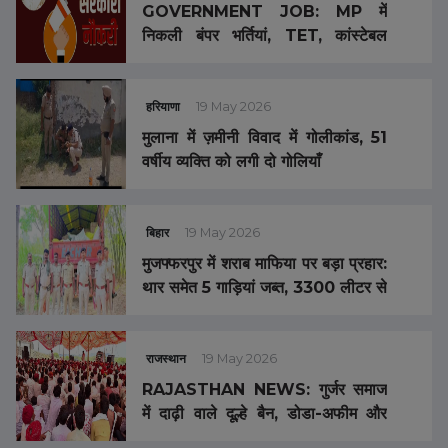
GOVERNMENT JOB: MP में
निकली बंपर भर्तियां, TET, कांस्टेबल
समेत 19 हजार 62 पदों पर होगा एग्जाम,
शेड्यूल जारी
हरियाणा
19 May 2026
मुलाना में ज़मीनी विवाद में गोलीकांड, 51
वर्षीय व्यक्ति को लगी दो गोलियाँ
बिहार
19 May 2026
मुजफ्फरपुर में शराब माफिया पर बड़ा प्रहार:
थार समेत 5 गाड़ियां जब्त, 3300 लीटर से
अधिक विदेशी शराब बरामद
राजस्थान
19 May 2026
RAJASTHAN NEWS: गुर्जर समाज
में दाढ़ी वाले दूल्हे बैन, डोडा-अफीम और
डीजे भी बंद, नियम तोड़ा तो 2.5 लाख