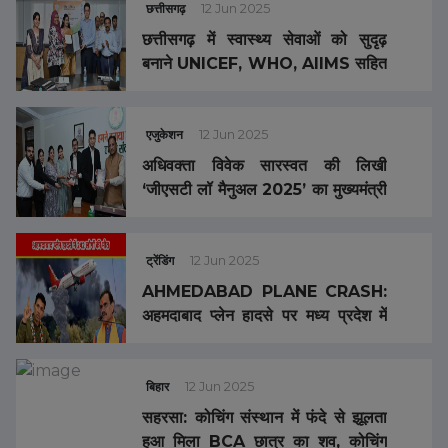
छत्तीसगढ़
12 Jun 2025
छत्तीसगढ़ में स्वास्थ्य सेवाओं को सुदृढ़
बनाने UNICEF, WHO, AIIMS सहित
5 संस्थाओं के साथ हुआ ऐतिहासिक
MOU
एजुकेशन
12 Jun 2025
अधिवक्ता विवेक सारस्वत की लिखी
‘जीएसटी लॉ मैनुअल 2025’ का मुख्यमंत्री
विष्णु देव साय ने किया विमोचन
ट्रेंडिंग
12 Jun 2025
AHMEDABAD PLANE CRASH:
अहमदाबाद प्लेन हादसे पर मध्य प्रदेश में
शोक, बीजेपी प्रदेश अध्यक्ष ने जताया दुख,
भाजपा-कांग्रेस के सभी कार्यक्रम रद्द
बिहार
12 Jun 2025
सहरसा: कोचिंग संस्थान में फंदे से झूलता
हुआ मिला BCA छात्र का शव, कोचिंग