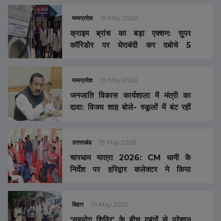
जुर्माना
मध्यप्रदेश
19 May 2026
क्राइम ब्रांच का बड़ा एक्शन: सुपर
कॉरिडोर पर घेराबंदी कर दबोचे 5
अंतरराज्यीय तस्कर, 1 करोड़ की MD
ड्रग्स और पिस्टल जब्त
मध्यप्रदेश
19 May 2026
जनजाति विकास कार्यशाला में मंत्री का
दावा: विजय शाह बोले- स्कूलों में बंट रहीं
50 हजार पानी की बोतलें, गांवों में लगेंगे
RO- वॉटर कूलर, लड़कियों के लिए 4 बसें
संचालित
उत्तराखंड
19 May 2026
चारधाम यात्रा 2026: CM धामी के
निर्देश पर हरिद्वार कलेक्टर ने किया
ऑफलाइन पंजीकरण केंद्र का निरीक्षण
बिहार
19 May 2026
‘सहयोग शिविर’ के बीच दबंगों से परेशान