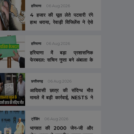
चंदन से होगी शुरुआत
हरियाणा
06 Aug 2026
4 हजार की घूस लेते पटवारी रंगे
हाथ धराया, रेवाड़ी विजिलेंस ने ऐसे
बिछाया जाल
हरियाणा
06 Aug 2026
हरियाणा में बड़ा प्रशासनिक
फेरबदल: सचिन गुप्ता बने अंबाला के
नए डीसी
छत्तीसगढ़
06 Aug 2026
आदिवासी छात्र की संदिग्ध मौत
मामले में बड़ी कार्रवाई, NESTS ने
एकलव्य स्कूल के प्राचार्य को किया
निलंबित
ट्रेंडिंग
06 Aug 2026
भागवत की 2000 जेन-जी और