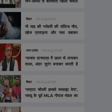
जेन-अल्फा से बातचीत: पहला सवाल
ही जंतर-मंतर प्रदर्शन पर हुआ,
भागवत बोले- उनकी वजह वाजिब थी
बिहार
06 Aug 2026
़
12 May 2026
नौ माह की गर्भवती की संदिग्ध मौत,
-BHILAI-
दहेज प्रताड़ना और गला दबाकर
NANDGAON
हत्या का आरोप, FIR दर्ज
 UPDATE :
GPT से IPL की
छत्तीसगढ़
04 Dec 2025
टिकट बनाई, 4
उत्तर प्रदेश
06 Aug 2026
र… बड़े भाई की हत्या
बीजापुर मुठभेड़ अपडेट :
‘भाजपा दानपात्र में ऊपर से लगाकर
ी गिरफ्तार… बुजुर्ग
सर्चिंग में मिले 4 और शव,
ताला, अंदर सुरंग बनाकर करती है
सी लगाकर की
एनकाउंटर में मारे गए
या… ग्राम पंचायत
माओवादियों की संख्या हुई
‘महाघोटाला’- अखिलेश यादव
ो हटाने की मांग
16, 3 जवान हुए शहीद
बिहार
06 Aug 2026
‘सम्राट चौधरी हमको मरवाइए देगा’,
जदयू के पूर्व MLA गोपाल मंडल का
बड़ा बयान