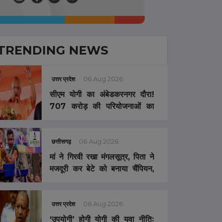
TRENDING NEWS
उत्तर प्रदेश
06 Aug 2026
सीएम योगी का अंबेडकरनगर दौरा!
707 करोड़ की परियोजनाओं का
लोकार्पण, जानें पूरा मास्टर प्लान
छत्तीसगढ़
06 Aug 2026
मां ने गिरवी रखा मंगलसूत्र, पिता ने
मजदूरी कर बेटे को बनाया चैंपियन,
अब 67 इंटरनेशनल मेडल जीतने
वाला खिलाड़ी बोला- इस बार भी
‘शहीद राजीव पांडे पुरस्कार’ और
उत्तर प्रदेश
06 Aug 2026
नौकरी नहीं मिली तो नीलाम कर दूंगा
‘उपयोगी’ होगी योगी की युवा नीतिः