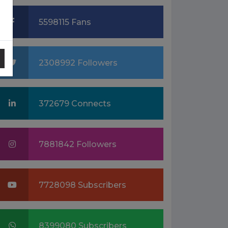
5598115 Fans
2308992 Followers
372679 Connects
7881842 Followers
7728098 Subscribers
8399080 Subscribers