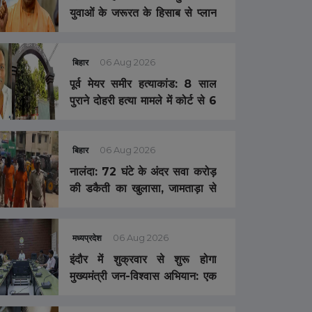
मेडल
युवाओं के जरूरत के हिसाब से प्लान
तैयार करेगी सरकार, विशेषज्ञों का
स्वतंत्र युवा आयोग बनाने पर भी
विचार
बिहार
06 Aug 2026
पूर्व मेयर समीर हत्याकांड: 8 साल
पुराने दोहरी हत्या मामले में कोर्ट से 6
आरोपी बरी, पुलिस जांच पर उठे गंभीर
सवाल
बिहार
06 Aug 2026
नालंदा: 72 घंटे के अंदर सवा करोड़
की डकैती का खुलासा, जामताड़ा से
मुख्य सरगना समेत 4 गिरफ्तार
मध्यप्रदेश
06 Aug 2026
इंदौर में शुक्रवार से शुरू होगा
मुख्यमंत्री जन-विश्वास अभियान: एक
ही बस में गांव पहुंचेंगे संभागायुक्त,
कलेक्टर और सभी अफसर ,अंबा