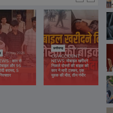
छत्तीसगढ
DURG
RAJ
NEWS
CHAT
छत्तीसगढ़
19 May 2026
फर्जी 
May 2026
CG ACCIDENT
गिरफ्ता
ार से
NEWS: मोबाइल खरीदने
का आरोप
और 95
निकले दोस्तों की बाइक को
ने फां
मद, 5
कार ने मारी टक्कर, एक
आत्महत्
युवक की मौत, तीन गंभीर
सचिव क