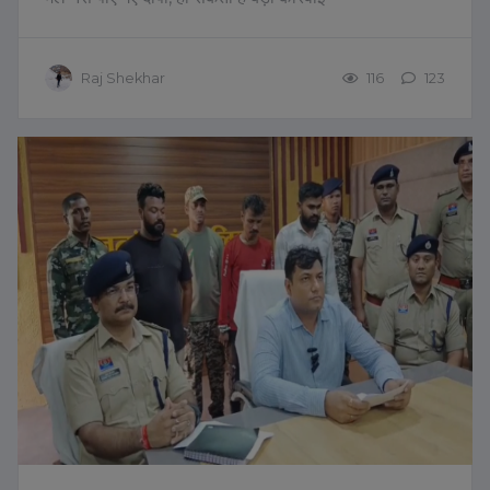
Raj Shekhar
116
123