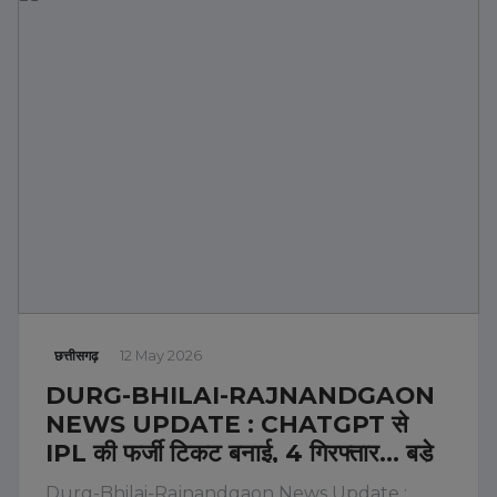
छत्तीसगढ़
12 May 2026
DURG-BHILAI-RAJNANDGAON
NEWS UPDATE : CHATGPT से
IPL की फर्जी टिकट बनाई, 4 गिरफ्तार… बड़े
भाई की हत्या का आरोपी गिरफ्तार… बुजुर्ग ने
Durg-Bhilai-Rajnandgaon News Update :