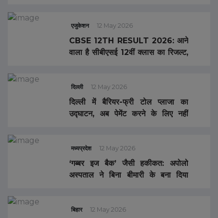
आंधी-बारिश का अलर्ट, तापमान 8 डिग्री
गिरा
एजुकेशन
12 May 2026
CBSE 12TH RESULT 2026: आने
वाला है सीबीएसई 12वीं क्लास का रिजल्ट,
डिजिलॉकर ने दिया बड़ा अपडेट
दिल्ली
12 May 2026
दिल्ली में बैरियर-फ्री टोल प्लाजा का
उद्घाटन, अब पेमेंट करने के लिए नहीं
रोकनी होगी गाड़ी
मध्यप्रदेश
12 May 2026
‘गब्बर इज बैक’ जैसी हकीकत: अपोलो
अस्पताल ने बिना बीमारी के बना दिया
हजारों का बिल किया, जहर खाने के
‘नाटक’ को ICU तक ले गए डॉक्टर्स
बिहार
12 May 2026