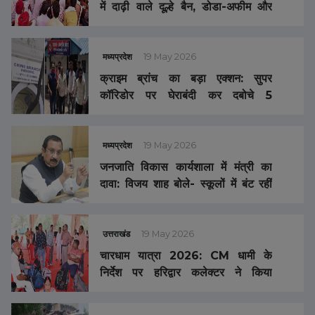
में दाढ़ी वाले दूल्हे बैन, डोडा-अफीम और
डीजे भी बंद, नियम तोड़ा तो 2.5 लाख
जुर्माना
मध्यप्रदेश
19 May 2026
क्राइम ब्रांच का बड़ा एक्शन: सुपर
कॉरिडोर पर घेराबंदी कर दबोचे 5
अंतरराज्यीय तस्कर, 1 करोड़ की MD
ड्रग्स और पिस्टल जब्त
मध्यप्रदेश
19 May 2026
जनजाति विकास कार्यशाला में मंत्री का
दावा: विजय शाह बोले- स्कूलों में बंट रहीं
50 हजार पानी की बोतलें, गांवों में लगेंगे
RO- वॉटर कूलर, लड़कियों के लिए 4 बसें
संचालित
उत्तराखंड
19 May 2026
चारधाम यात्रा 2026: CM धामी के
निर्देश पर हरिद्वार कलेक्टर ने किया
ऑफलाइन पंजीकरण केंद्र का निरीक्षण