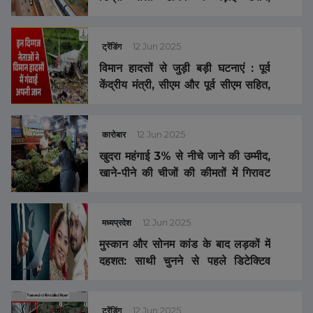
एक्ससीडेंट का गढ़ न बन जाये ये ROB
ट्रेंडिंग
12 Jun 2025
विमान हादसों से जुड़ी बड़ी घटनाएं : पूर्व
केंद्रीय मंत्री, सीएम और पूर्व सीएम सहित,
इन दिग्गजों ने विमान हादसे में गंवाई अपनी
जान …
कारोबार
12 Jun 2025
खुदरा महंगाई 3% से नीचे जाने की उम्मीद,
खाने-पीने की चीजों की कीमतों में गिरावट
का असर…
मध्यप्रदेश
12 Jun 2025
मुस्कान और सोनम कांड के बाद लड़कों में
दहशत: साथी चुनने से पहले डिटेक्टिव
एजेंसी ले रहे सहारा, इस तरह की निकलवाई
जा रही जानकारी
ट्रेंडिंग
12 Jun 2025