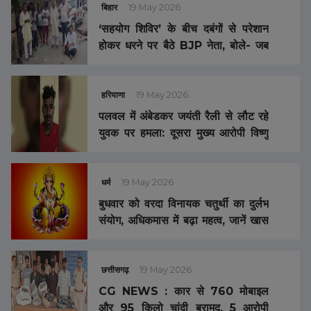
बिहार
19 May 2026
‘सहयोग शिविर’ के बीच दबंगों से परेशान
होकर धरने पर बैठे BJP नेता, बोले- जब
हमारी सुनवाई नहीं हो रही…
हरियाणा
19 May 2026
पलवल में अंबेडकर जयंती रैली से लौट रहे
युवक पर हमला: दूसरा मुख्य आरोपी विष्णु
गिरफ्तार, भेजा जेल
धर्म
19 May 2026
बुधवार को वरदा विनायक चतुर्थी का दुर्लभ
संयोग, अधिकमास में बढ़ा महत्व, जानें खास
उपाय और व्रत का फल …
छत्तीसगढ़
19 May 2026
CG NEWS : कार से 760 मोबाइल
और 95 किलो चांदी बरामद, 5 आरोपी