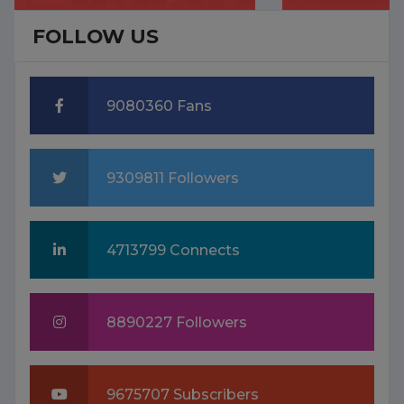
FOLLOW US
9080360 Fans
9309811 Followers
4713799 Connects
8890227 Followers
9675707 Subscribers