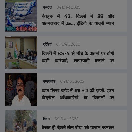
कटना नहीं चाहिए
गुजरात
04 Dec 2025
बेंगलुरु में 42, दिल्ली में 38 और
अहमदाबाद में 25… इंडिगो के यात्री ध्यान
दें, आज भी धड़ाधड़ कैंसल हो रहीं फ्लाइट्स,
अबतक देश के 8 एयरपोर्ट्स पर INDIGO
AIRLINES की 100 से ज्यादा फ्लाइट्स
ट्रेंडिंग
04 Dec 2025
कैंसिल
दिल्ली में BS-4 से नीचे के वाहनों पर होगी
कड़ी कार्रवाई, लापरवाही बरतने पर
अधिकारियों की खैर नहीं, मिस्ट स्प्रे
इंस्टॉलेशन बढ़ाया जाएगा
मध्यप्रदेश
04 Dec 2025
कफ सिरप कांड में अब ED की एंट्री: ड्रग
कंट्रोल अधिकारियों के ठिकानों पर
RAID, चेन्नई की श्रीसन फार्मा के मालिक
की 2 करोड़ की प्रॉपर्टी कुर्क
बिहार
04 Dec 2025
देखते ही देखते तीन बीघा की फसल जलकर