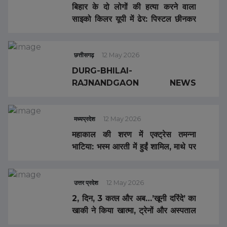
बिहार के दो लोगों की हत्या करने वाला
साइको किलर यूपी में ढेर: पिस्टल छीनकर
भाग रहा था, पुलिस ने एनकाउंटर में मारा
छत्तीसगढ़
12 May 2026
DURG-BHILAI-
RAJNANDGAON NEWS
UPDATE : CHATGPT से IPL की
फर्जी टिकट बनाई, 4 गिरफ्तार… बड़े भाई
की हत्या का आरोपी गिरफ्तार… बुजुर्ग ने
मध्यप्रदेश
12 May 2026
फांसी लगाकर की आत्महत्या… ग्राम
महाकाल की शरण में एक्ट्रेस तमन्ना
पंचायत सचिव को हटाने की मांग
भाटिया: भस्म आरती में हुईं शामिल, माथे पर
त्रिपुंड लगाकर भक्ति में दिखी लीन
उत्तर प्रदेश
12 May 2026
2, दिन, 3 कत्ल और अब…’खूनी दरिंदे’ का
खाकी ने किया खात्मा, ट्रेनों और अस्पताल
में 3 लोगों को सुला चुका था मौत की नींद