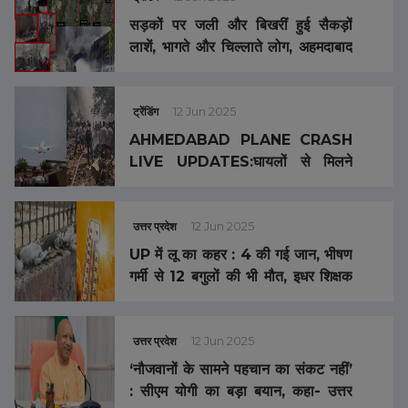
सड़कों पर जली और बिखरीं हुई सैकड़ों
लाशें, भागते और चिल्लाते लोग, अहमदाबाद
प्लेन क्रैश में अबतक 100 से ज्यादा शव
मिले, देखें दिला दहला देने वाली तस्वीरें और
वीडियो
ट्रेंडिंग
12 Jun 2025
AHMEDABAD PLANE CRASH
LIVE UPDATES:घायलों से मिलने
अस्पताल पहुंचे गुजरात के सीएम भूपेंद्र
पटेल, अबतक 133 शव बरामद
उत्तर प्रदेश
12 Jun 2025
UP में लू का कहर : 4 की गई जान, भीषण
गर्मी से 12 बगुलों की भी मौत, इधर शिक्षक
संघ ने की स्कूलों की छुट्टियां बढ़ाने की
मांग
उत्तर प्रदेश
12 Jun 2025
‘नौजवानों के सामने पहचान का संकट नहीं’
: सीएम योगी का बड़ा बयान, कहा- उत्तर