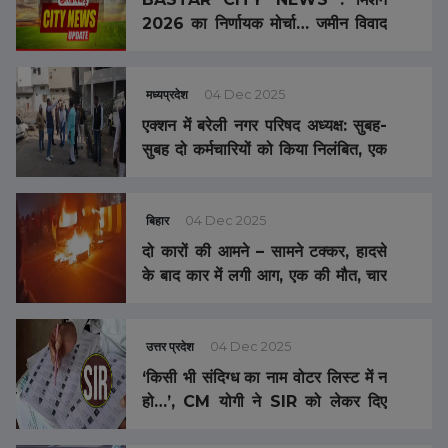
2026 का निर्णायक मोर्चा… जमीन विवाद
पर सियासी टकराव… बिजली बैठी, अंधेरा
कायम… CRPF भर्ती प्रक्रिया पर सवाल
मध्यप्रदेश
04 Dec 2025
एक्शन में बरेली नगर परिषद अध्यक्ष: सुबह-
सुबह दो कर्मचारियों को किया निलंबित, एक
को नोटिस
बिहार
04 Dec 2025
दो कारों की आमने – सामने टक्कर, हादसे
के बाद कार में लगी आग, एक की मौत, चार
लोगों का चल रहा इलाज, गाड़ी जलकर हुई
राख
उत्तर प्रदेश
04 Dec 2025
‘किसी भी संदिग्ध का नाम वोटर लिस्ट में न
हो…’, CM योगी ने SIR को लेकर दिए
कड़े निर्देश, कहा- पुराने वोटर का नाम