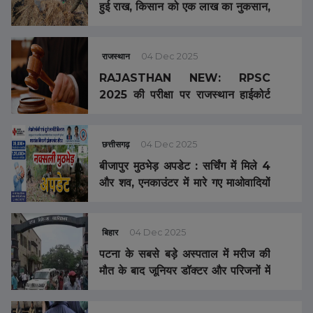
हुई राख, किसान को एक लाख का नुकसान,
प्रशासन से की मुआवजा की मांग
राजस्थान
04 Dec 2025
RAJASTHAN NEW: RPSC
2025 की परीक्षा पर राजस्थान हाईकोर्ट
की अंतरिम रोक
छत्तीसगढ़
04 Dec 2025
बीजापुर मुठभेड़ अपडेट : सर्चिंग में मिले 4
और शव, एनकाउंटर में मारे गए माओवादियों
की संख्या हुई 16, 3 जवान हुए शहीद
बिहार
04 Dec 2025
पटना के सबसे बड़े अस्पताल में मरीज की
मौत के बाद जूनियर डॉक्टर और परिजनों में
मारपीट, ओपीडी और इमरजेंसी सेवाएं ठप,
जानें क्या है डॉक्टरों की मांग