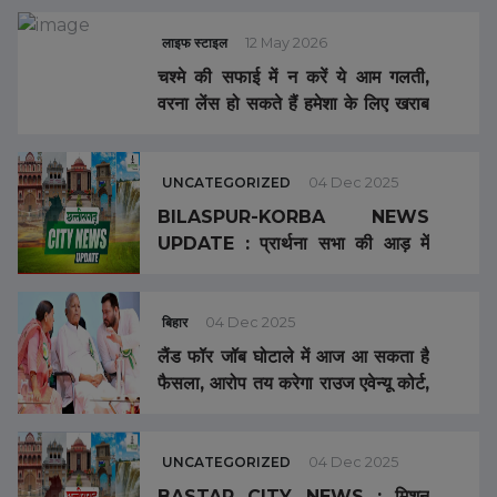
लाइफ स्टाइल
12 May 2026
चश्मे की सफाई में न करें ये आम गलती,
वरना लेंस हो सकते हैं हमेशा के लिए खराब
…
UNCATEGORIZED
04 Dec 2025
BILASPUR-KORBA NEWS
UPDATE : प्रार्थना सभा की आड़ में
धर्मांतरण का आरोप… नवविवाहिता ने की
आत्महत्या… थोक व्यापारी से 107 क्विंटल
अवैध धान जब्त…
बिहार
04 Dec 2025
लैंड फॉर जॉब घोटाले में आज आ सकता है
फैसला, आरोप तय करेगा राउज एवेन्यू कोर्ट,
लालू परिवार को मिलेगी राहत या बढ़ेगी
टेंशन?
UNCATEGORIZED
04 Dec 2025
BASTAR CITY NEWS : मिशन