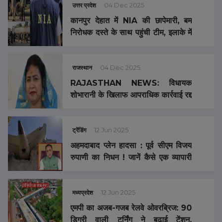
उत्तर प्रदेश
04 Dec 2025
कानपुर देहात में NIA की छापेमारी, बम
निरोधक दस्ते के साथ पहुंची टीम, इलाके में
मची खलबली
राजस्थान
04 Dec 2025
RAJASTHAN NEWS: विधायक
शोभारानी के खिलाफ आपराधिक कार्रवाई रद्द
ट्रेंडिंग
12 Jun 2025
अहमदाबाद प्लेन हादसा : पूर्व सीएम विजय
रुपाणी का निधन ! जानें कैसे एक व्यापारी
का बेटा बना मुख्यमंत्री? पढ़ें विजय रूपाणी
की जीवनी
मध्यप्रदेश
12 Jun 2025
एमपी का अजब-गजब रेलवे ओवरब्रिज: 90
डिग्री वाली टर्निंग ने बढ़ाई टेंशन,