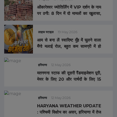
ओंकारेश्वर ज्योतिर्लिंग में VIP दर्शन के नाम
पर ठगी: 8 दिन में दो मामलों का खुलासा,
कलेक्टर की अपील- सिर्फ
SHRIOMKARESHWAR.ORG
वैधानिक वेबसाइट से ही लें पास
लाइफ स्टाइल
19 May 2026
आम से बना लें स्वादिष्ट मुँह में घुलने वाला
मैंगो मलाई रोल, बहुत कम सामग्री में हो
जाती है तैयार …
हरियाणा
12 May 2026
मतगणना स्टाफ की दूसरी रैंडमाइजेशन पूरी,
मेयर के लिए 20 और पार्षदों के लिए 15
टेबल तय
हरियाणा
12 May 2026
HARYANA WEATHER UPDATE
: पश्चिमी विक्षोभ का असर, हरियाणा में तेज